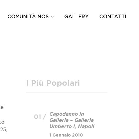
COMUNITÀ NOS
GALLERY
CONTATTI
I Più Popolari
ce
Capodanno in
01 /
Galleria – Galleria
to
Umberto I, Napoli
25,
1 Gennaio 2010