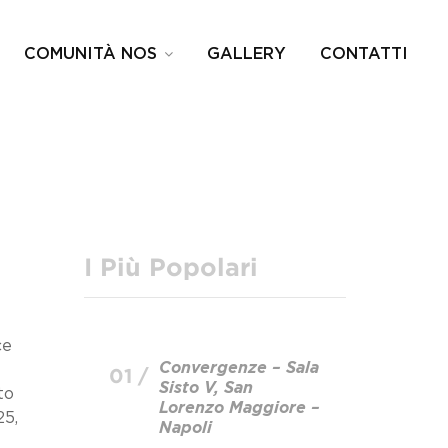
COMUNITÀ NOS
GALLERY
CONTATTI
I Più Popolari
ce
Convergenze – Sala
01 /
Sisto V, San
to
Lorenzo Maggiore –
25,
Napoli