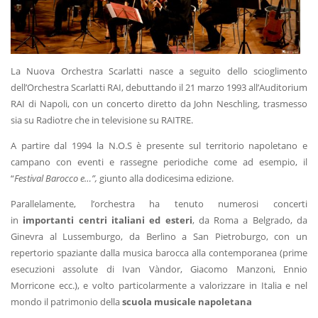
La Nuova Orchestra Scarlatti nasce a seguito dello scioglimento
dell’Orchestra Scarlatti RAI, debuttando il 21 marzo 1993 all’Auditorium
RAI di Napoli, con un concerto diretto da John Neschling, trasmesso
sia su Radiotre che in televisione su RAITRE.
A partire dal 1994 la N.O.S è presente sul territorio napoletano e
campano con eventi e rassegne periodiche come ad esempio, il
“
Festival Barocco e…”,
giunto alla dodicesima edizione.
Parallelamente, l’orchestra ha tenuto numerosi concerti
in
importanti centri italiani ed esteri
, da Roma a Belgrado, da
Ginevra al Lussemburgo, da Berlino a San Pietroburgo, con un
repertorio spaziante dalla musica barocca alla contemporanea (prime
esecuzioni assolute di Ivan Vàndor, Giacomo Manzoni, Ennio
Morricone ecc.), e volto particolarmente a valorizzare in Italia e nel
mondo il patrimonio della
scuola musicale napoletana