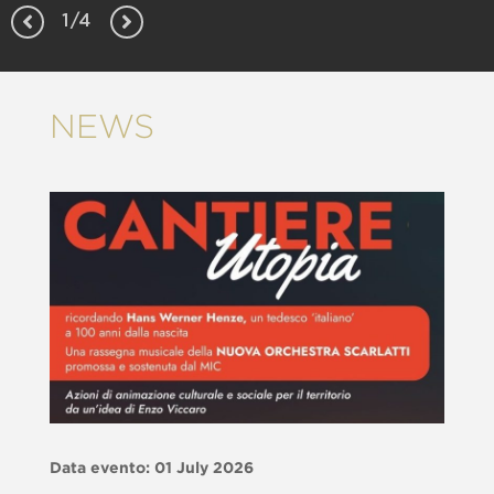
Da
Musica in Piazza…nel Cilento
1/4
F
Leggi di più
Le
NEWS
D
Data evento: 01 July 2026
S