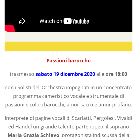
Passioni barocche
trasmesso
sabato 19 dicembre 2020
alle
ore 18:00
con i Solisti dell’Orchestra impegnati in un concentrato
programma cameristico vocale e strumentale di
passioni e colori barocchi, amor sacro e amor profano.
Interprete di pagine vocali di Scarlatti, Pergolesi, Vivaldi
ed Händel un grande talento partenopeo, il soprano
Maria Grazia Schiavo
, protagonista indiscussa della