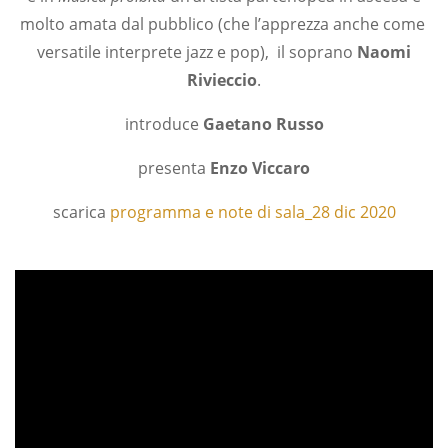
molto amata dal pubblico (che l’apprezza anche come
versatile interprete jazz e pop), il soprano
Naomi
Rivieccio
.
introduce
Gaetano Russo
presenta
Enzo Viccaro
scarica
programma e note di sala_28 dic 2020