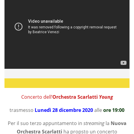
Concerto dell’
Orchestra Scarlatti
Young
trasmesso
Lunedì 28 dicembre 2020
alle
ore 19:00
Per il suo terzo appuntamento in
streaming
la
Nuova
Orchestra Scarlatti
ha propsto un concerto