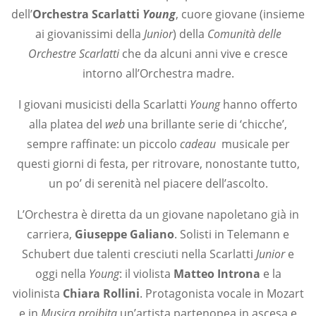
dell’
Orchestra Scarlatti
Young
, cuore giovane (insieme
ai giovanissimi della
Junior
) della
Comunità delle
Orchestre Scarlatti
che da alcuni anni vive e cresce
intorno all’Orchestra madre.
I giovani musicisti della Scarlatti
Young
hanno offerto
alla platea del
web
una brillante serie di ‘chicche’,
sempre raffinate: un piccolo
cadeau
musicale per
questi giorni di festa, per ritrovare, nonostante tutto,
un po’ di serenità nel piacere dell’ascolto.
L’Orchestra è diretta da un giovane napoletano già in
carriera,
Giuseppe Galiano
. Solisti in Telemann e
Schubert due talenti cresciuti nella Scarlatti
Junior
e
oggi nella
Young
: il violista
Matteo Introna
e la
violinista
Chiara Rollini
. Protagonista vocale in Mozart
e in
Musica proibita
un’artista partenopea in ascesa e