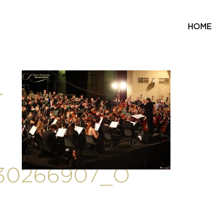
HOME
-
30266907_O