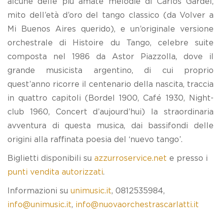
alcune delle più amate melodie di Carlos Gardel,
mito dell’età d’oro del tango classico (da Volver a
Mi Buenos Aires querido), e un’originale versione
orchestrale di Histoire du Tango, celebre suite
composta nel 1986 da Astor Piazzolla, dove il
grande musicista argentino, di cui proprio
quest’anno ricorre il centenario della nascita, traccia
in quattro capitoli (Bordel 1900, Café 1930, Night-
club 1960, Concert d’aujourd’hui) la straordinaria
avventura di questa musica, dai bassifondi delle
origini alla raffinata poesia del ‘nuevo tango’.
Biglietti disponibili su
azzurroservice.net
e presso i
punti vendita autorizzati
.
Informazioni su
unimusic.it
, 0812535984,
info@unimusic.it
,
info@nuovaorchestrascarlatti.it