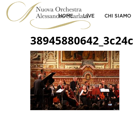
Skip
to
content
HOME
LIVE
CHI SIAMO
38945880642_3c24