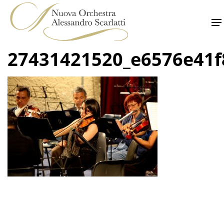
Skip
to
content
27431421520_e6576e41f