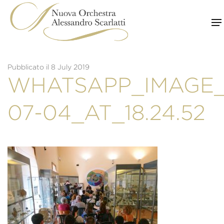
Skip
to
content
Pubblicato il 8 July 2019
WHATSAPP_IMAGE_
07-04_AT_18.24.52