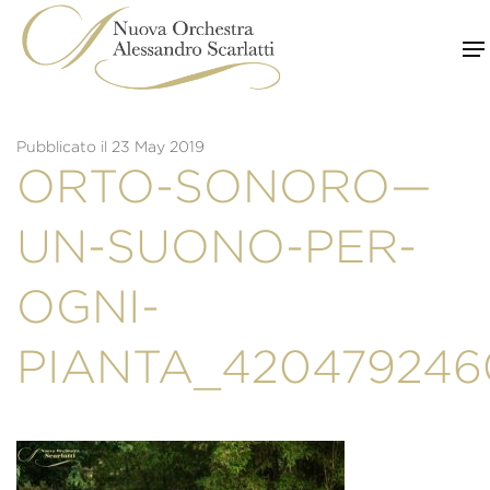
Skip
to
content
Pubblicato il 23 May 2019
ORTO-SONORO—
UN-SUONO-PER-
OGNI-
PIANTA_42047924