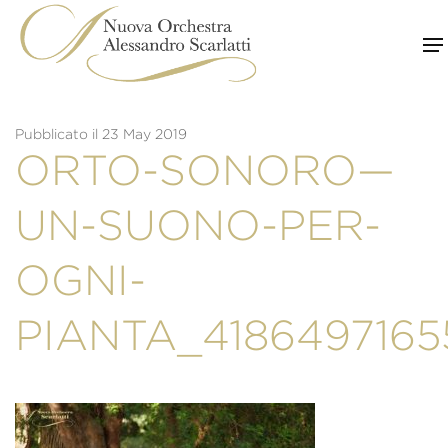
Skip
to
content
Pubblicato il 23 May 2019
ORTO-SONORO—
UN-SUONO-PER-
OGNI-
PIANTA_418649716