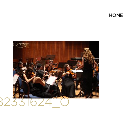
HOME
82331624_O