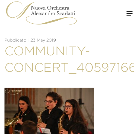
Skip
to
content
Pubblicato il 23 May 2019
COMMUNITY-
CONCERT_4059716