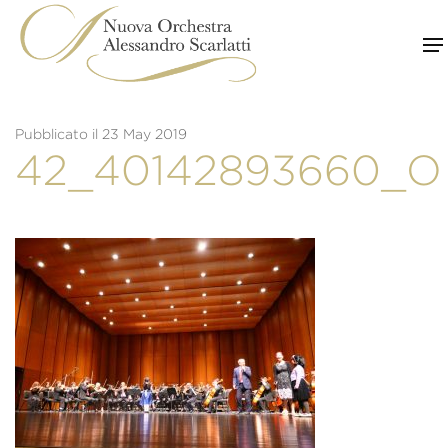
Skip
to
content
Pubblicato il 23 May 2019
42_40142893660_O