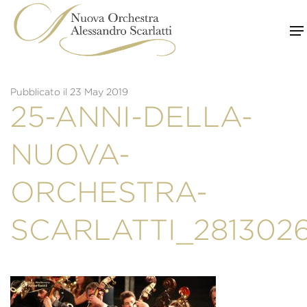
Skip
to
content
Pubblicato il 23 May 2019
25-ANNI-DELLA-
NUOVA-
ORCHESTRA-
SCARLATTI_2813026