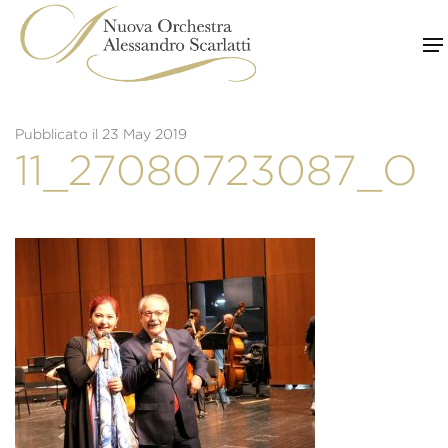
Skip
to
content
Pubblicato il 23 May 2019
11_27080723087_O