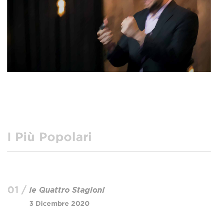
I Più Popolari
01 /
le Quattro Stagioni
3 Dicembre 2020