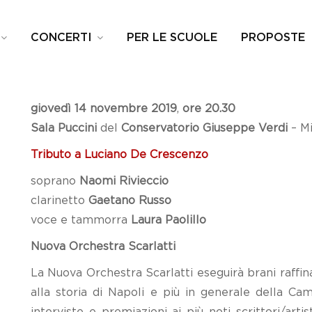
CONCERTI
PER LE SCUOLE
PROPOSTE
giovedì 14 novembre 2019
,
ore 20.30
Sala Puccini
del
Conservatorio Giuseppe Verdi
– Mi
Tributo a Luciano De Crescenzo
soprano
Naomi Rivieccio
clarinetto
Gaetano Russo
voce e tammorra
Laura Paolillo
Nuova Orchestra Scarlatti
La Nuova Orchestra Scarlatti eseguirà brani raffin
alla storia di Napoli e più in generale della Camp
interviste e premiazioni ai più noti scrittori/art