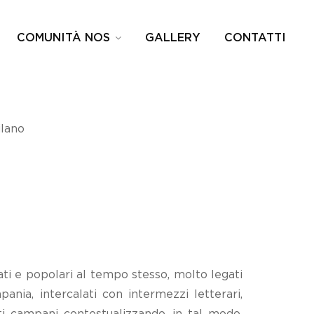
COMUNITÀ NOS
GALLERY
CONTATTI
lano
ati e popolari al tempo stesso, molto legati
ania, intercalati con intermezzi letterari,
isti campani contestualizzando, in tal modo,