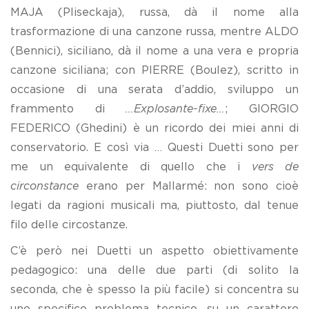
MAJA (Pliseckaja), russa, dà il nome alla
trasformazione di una canzone russa, mentre ALDO
(Bennici), siciliano, dà il nome a una vera e propria
canzone siciliana; con PIERRE (Boulez), scritto in
occasione di una serata d’addio, sviluppo un
frammento di
…Explosante-fixe…
; GIORGIO
FEDERICO (Ghedini) è un ricordo dei miei anni di
conservatorio. E così via … Questi Duetti sono per
me un equivalente di quello che i
vers de
circonstance
erano per Mallarmé: non sono cioè
legati da ragioni musicali ma, piuttosto, dal tenue
filo delle circostanze.
C’è però nei Duetti un aspetto obiettivamente
pedagogico: una delle due parti (di solito la
seconda, che è spesso la più facile) si concentra su
uno specifico problema tecnico, su un carattere