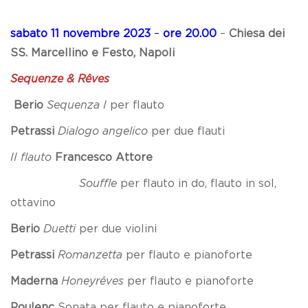
sabato 11 novembre 2023
–
ore 20.00
–
Chiesa dei
SS. Marcellino e Festo, Napoli
Sequenze & Rêves
Berio
Sequenza I
per flauto
Petrassi
Dialogo angelico
per due flauti
II flauto
Francesco Attore
Souffle
per flauto in do, flauto in sol,
ottavino
Berio
Duetti
per due violini
Petrassi
Romanzetta
per flauto e pianoforte
Maderna
Honeyrêves
per flauto e pianoforte
Poulenc
Sonata per flauto e pianoforte