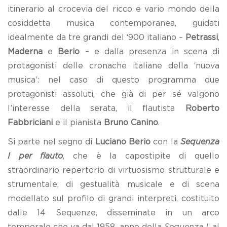
itinerario al crocevia del ricco e vario mondo della
cosiddetta musica contemporanea, guidati
idealmente da tre grandi del ‘900 italiano –
Petrassi
,
Maderna
e
Berio
– e dalla presenza in scena di
protagonisti delle cronache italiane della ‘nuova
musica’: nel caso di questo programma due
protagonisti assoluti, che già di per sé valgono
l’interesse della serata, il flautista
Roberto
Fabbriciani
e il pianista
Bruno Canino
.
Si parte nel segno di
Luciano
Berio
con la
Sequenza
I per flauto
, che è la capostipite di quello
straordinario repertorio di virtuosismo strutturale e
strumentale, di gestualità musicale e di scena
modellato sul profilo di grandi interpreti, costituito
dalle 14 Sequenze, disseminate in un arco
temporale che va dal 1958, anno della
Sequenza I
, al