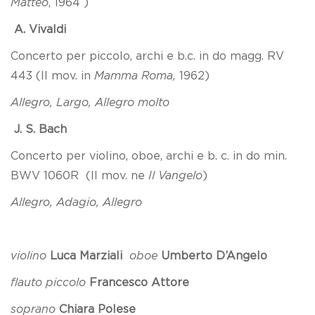
Matteo
, 1964 )
A.
Vivaldi
Concerto per piccolo, archi e b.c. in do magg. RV
443 (II mov. in
Mamma Roma,
1962)
Allegro, Largo, Allegro molto
J.
S. Bach
Concerto per violino, oboe, archi e b. c. in do min.
BWV 1060R (II mov. ne
Il
Vangelo
)
Allegro, Adagio, Allegro
violino
Luca Marziali
oboe
Umberto D’Angelo
flauto piccolo
Francesco Attore
soprano
Chiara Polese