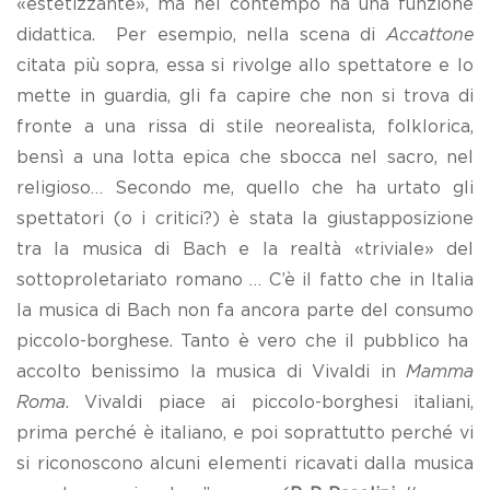
«estetizzante», ma nel contempo ha una funzione
didattica. Per esempio, nella scena di
Accattone
citata più sopra, essa si rivolge allo spettatore e lo
mette in guardia, gli fa capire che non si trova di
fronte a una rissa di stile neorealista, folklorica,
bensì a una lotta epica che sbocca nel sacro, nel
religioso… Secondo me, quello che ha urtato gli
spettatori (o i critici?) è stata la giustapposizione
tra la musica di Bach e la realtà «triviale» del
sottoproletariato romano … C’è il fatto che in Italia
la musica di Bach non fa ancora parte del consumo
piccolo-borghese. Tanto è vero che il pubblico ha
accolto benissimo la musica di Vivaldi in
Mamma
Roma
. Vivaldi piace ai piccolo-borghesi italiani,
prima perché è italiano, e poi soprattutto perché vi
si riconoscono alcuni elementi ricavati dalla musica