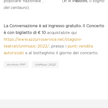
popolare nazionale …” (
P. P. Pasolini
,
Il sogno
del centauro
)
La Conversazione è ad ingresso gratuito. Il Concerto
è con biglietto di € 10
acquistabile qui
https://www.azzurroservice.net/stagioni-
teatrali/unimusic-2022/
, presso i
punti vendita
autorizzati
o al botteghino il giorno del concerto.
Archivio PPP
UniMusic 2022