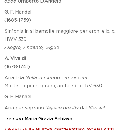
oboe
Umberto D’Angelo
G. F. Händel
(1685-1759)
Sinfonia in si bemolle maggiore per archi e b. c.
HWV 339
Allegro, Andante, Gigue
A. Vivaldi
(1678-1741)
Aria I da
Nulla in mundo pax sincera
Mottetto per soprano, archi e b. c. RV 630
G. F. Händel
Aria per soprano
Rejoice greatly
dal
Messiah
soprano
Maria Grazia Schiavo
i Solisti della NUOVA ORCHESTRA SCARLATTI