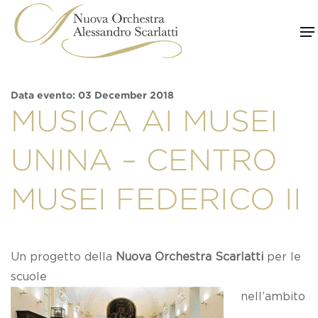
Skip
to
content
Data evento: 03 December 2018
MUSICA AI MUSEI
UNINA – CENTRO
MUSEI FEDERICO II
Un progetto della
Nuova Orchestra Scarlatti
per le
scuole
nell’ambito