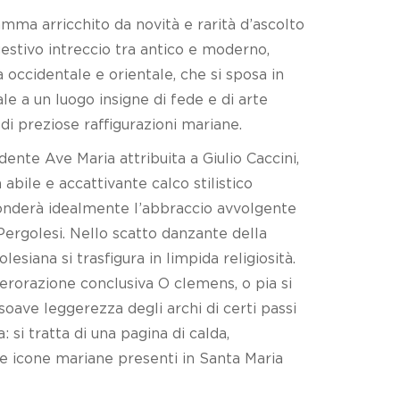
mma arricchito da novità e rarità d’ascolto
estivo intreccio tra antico e moderno,
tà occidentale e orientale, che si sposa in
e a un luogo insigne di fede e di arte
i preziose raffigurazioni mariane.
dente Ave Maria attribuita a Giulio Caccini,
bile e accattivante calco stilistico
ponderà idealmente l’abbraccio avvolgente
Pergolesi. Nello scatto danzante della
siana si trasfigura in limpida religiosità.
erorazione conclusiva O clemens, o pia si
soave leggerezza degli archi di certi passi
 si tratta di una pagina di calda,
e icone mariane presenti in Santa Maria