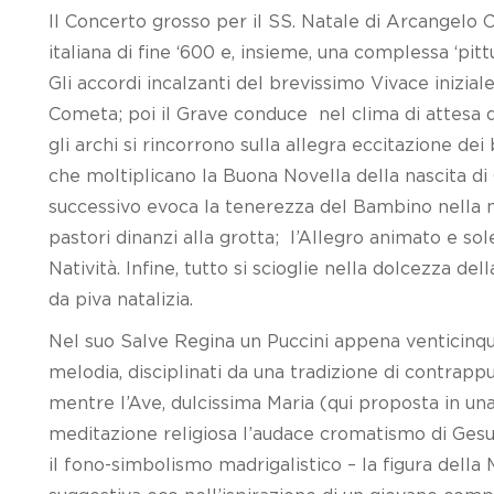
Il Concerto grosso per il SS. Natale di Arcangelo Co
italiana di fine ‘600 e, insieme, una complessa ‘pit
Gli accordi incalzanti del brevissimo Vivace inizia
Cometa; poi il Grave conduce nel clima di attesa de
gli archi si rincorrono sulla allegra eccitazione dei
che moltiplicano la Buona Novella della nascita di 
successivo evoca la tenerezza del Bambino nella m
pastori dinanzi alla grotta; l’Allegro animato e sol
Natività. Infine, tutto si scioglie nella dolcezza de
da piva natalizia.
Nel suo Salve Regina un Puccini appena venticinque
melodia, disciplinati da una tradizione di contrap
mentre l’Ave, dulcissima Maria (qui proposta in un
meditazione religiosa l’audace cromatismo di Ges
il fono-simbolismo madrigalistico – la figura della