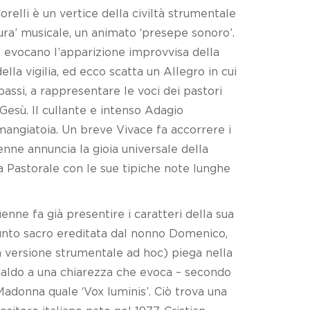
relli è un vertice della civiltà strumentale
tura’ musicale, un animato ‘presepe sonoro’.
le evocano l’apparizione improvvisa della
lla vigilia, ed ecco scatta un Allegro in cui
 bassi, a rappresentare le voci dei pastori
Gesù. Il cullante e intenso Adagio
angiatoia. Un breve Vivace fa accorrere i
enne annuncia la gioia universale della
lla Pastorale con le sue tipiche note lunghe
nne fa già presentire i caratteri della sua
punto sacro ereditata dal nonno Domenico,
a versione strumentale ad hoc) piega nella
ualdo a una chiarezza che evoca – secondo
 Madonna quale ‘Vox luminis’. Ciò trova una