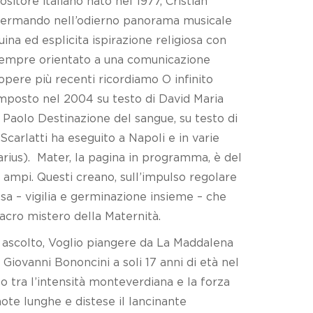
sitore italiano nato nel 1977, Cristian
affermando nell’odierno panorama musicale
uina ed esplicita ispirazione religiosa con
, sempre orientato a una comunicazione
 opere più recenti ricordiamo O infinito
omposto nel 2004 su testo di David Maria
 Paolo Destinazione del sangue, su testo di
arlatti ha eseguito a Napoli e in varie
varius). Mater, la pagina in programma, è del
ampi. Questi creano, sull’impulso regolare
sa – vigilia e germinazione insieme – che
acro mistero della Maternità.
 ascolto, Voglio piangere da La Maddalena
Giovanni Bononcini a soli 17 anni di età nel
o tra l’intensità monteverdiana e la forza
ote lunghe e distese il lancinante