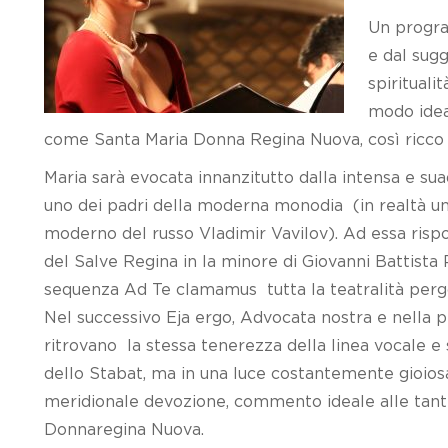
Un progra
e dal sugg
spirituali
modo ideal
come Santa Maria Donna Regina Nuova, così ricco d
Maria sarà evocata innanzitutto dalla intensa e sua
uno dei padri della moderna monodia (in realtà un a
moderno del russo Vladimir Vavilov). Ad essa ris
del Salve Regina in la minore di Giovanni Battista 
sequenza Ad Te clamamus tutta la teatralità pergole
Nel successivo Eja ergo, Advocata nostra e nella p
ritrovano la stessa tenerezza della linea vocale e 
dello Stabat, ma in una luce costantemente gioiosa:
meridionale devozione, commento ideale alle tant
Donnaregina Nuova.