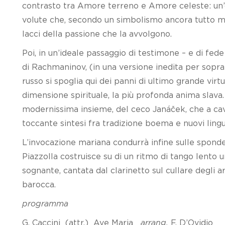
contrasto tra Amore terreno e Amore celeste: un’o
volute che, secondo un simbolismo ancora tutto madr
lacci della passione che la avvolgono.
Poi, in un’ideale passaggio di testimone – e di fed
di Rachmaninov, (in una versione inedita per sopr
russo si spoglia qui dei panni di ultimo grande vir
dimensione spirituale, la più profonda anima slava.
modernissima insieme, del ceco Janáček, che a cava
toccante sintesi fra tradizione boema e nuovi lingu
L’invocazione mariana condurrà infine sulle spond
Piazzolla costruisce su di un ritmo di tango lento 
sognante, cantata dal clarinetto sul cullare degli 
barocca.
programma
G. Caccini (attr.) Ave Maria
arrang.
F. D’Ovidio