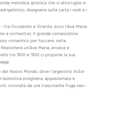
nda melodica ipnotica che si attorciglia in
igalistico, disegnano sulla carta i nodi e i
e – tra Occidente e Oriente, ecco l’Ave Maria
ano e orchestra). Il grande compositore
tuoso romantico per toccare, nella
 Replicherà un’Ave Maria, arcaica e
llo tra ‘800 e ‘900 ci propone la sua
aggi.
e del Nuovo Mondo, dove l’argentino Astor
un’autentica preghiera, appassionata e
archi, coronata da una trascinante Fuga neo-