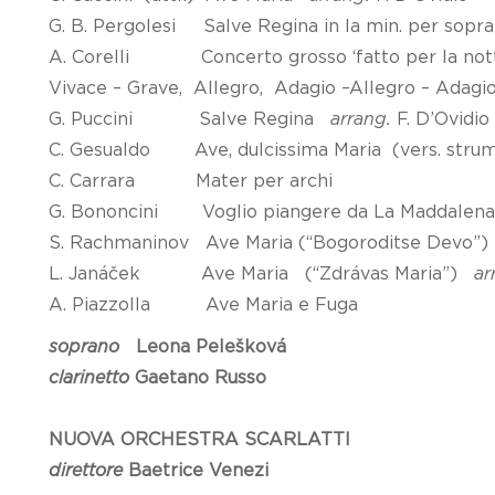
G. B. Pergolesi Salve Regina in la min. per sopra
A. Corelli Concerto grosso ‘fatto per la notte d
Vivace – Grave, Allegro, Adagio –Allegro – Adagio,
G. Puccini Salve Regina
arrang.
F. D’Ovidio
C. Gesualdo Ave, dulcissima Maria (vers. str
C. Carrara Mater per archi
G. Bononcini Voglio piangere da La Maddalena ai
S. Rachmaninov Ave Maria (“Bogoroditse Devo”
L. Janáček Ave Maria (“Zdrávas Maria”)
ar
A. Piazzolla Ave Maria e Fuga
soprano
Leona Pelešková
clarinetto
Gaetano Russo
NUOVA ORCHESTRA SCARLATTI
direttore
Baetrice Venezi