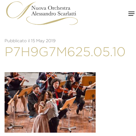
Skip
to
content
Pubblicato il 15 May 2019
P7H9G7M625.05.10