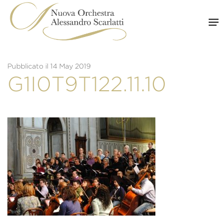
Skip
to
content
Pubblicato il 14 May 2019
G1I0T9T122.11.10