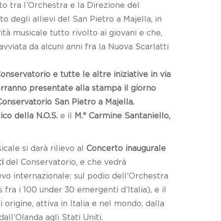
o tra l’Orchestra e la Direzione del
 degli allievi del San Pietro a Majella, in
ità musicale tutto rivolto ai giovani e che,
avviata da alcuni anni fra la Nuova Scarlatti
nservatorio e tutte le altre iniziative in via
erranno presentate alla stampa il giorno
Conservatorio San Pietro a Majella.
ico della N.O.S.
e il
M.° Carmine Santaniello,
cale si darà rilievo al
Concerto inaugurale
i
del Conservatorio, e che vedrà
evo internazionale: sul podio dell’Orchestra
fra i 100 under 30 emergenti d’Italia), e il
i origine, attiva in Italia e nel mondo, dalla
all’Olanda agli Stati Uniti.