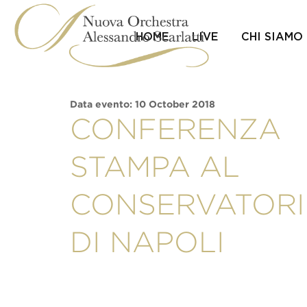
Skip
to
content
HOME
LIVE
CHI SIAMO
Data evento: 10 October 2018
CONFERENZA
STAMPA AL
CONSERVATOR
DI NAPOLI