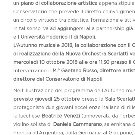
un
piano di collaborazione artistica
appena stipulat
Conservatorio che prevede il diretto coinvolgimento
un circolo virtuoso tra didattica, formazione e attiv
in tal senso, va ad aggiungersi alla partnership già 
e l’
Università Federico II di Napoli
.
L’Autunno musicale 2018, la collaborazione con il Co
di realizzazione della Nuova Orchestra Scarlatti v
mercoledì 10 ottobre 2018 alle ore 11.30 presso il 
Interverranno il
M.° Gaetano Russo, direttore artist
direttore del Conservatorio di Napoli
Nell’illustrazione del programma dell’Autunno musi
previsto giovedì 25 ottobre
presso la
Sala Scarlatt
protagoniste due giovani eccellenze italiane di rili
la lucchese
Beatrice Venezi
(annoverata da Forbes 
violino solista di
Daniela Cammarano
, salernitana d
Francia all’Argentina, dalla Germania al Giappone, d