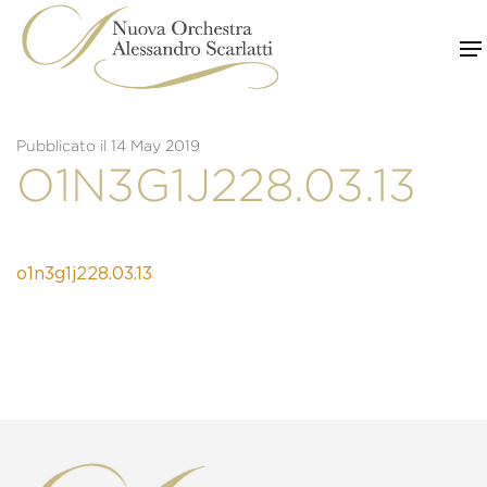
Skip
to
content
Pubblicato il 14 May 2019
O1N3G1J228.03.13
o1n3g1j228.03.13