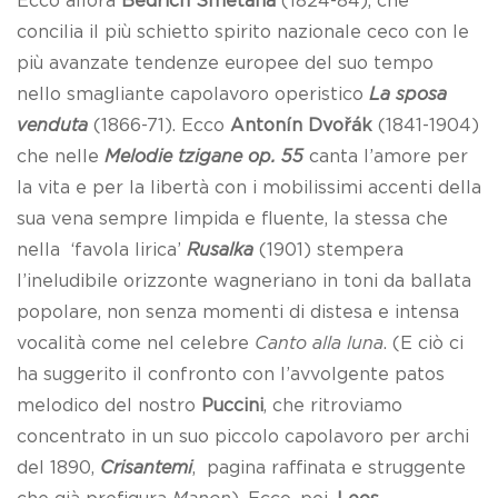
Ecco allora
Bedřich Smetana
(1824-84), che
concilia il più schietto spirito nazionale ceco con le
più avanzate tendenze europee del suo tempo
nello smagliante capolavoro operistico
La sposa
venduta
(1866-71). Ecco
Antonín Dvořák
(1841-1904)
che nelle
Melodie tzigane op. 55
canta l’amore per
la vita e per la libertà con i mobilissimi accenti della
sua vena sempre limpida e fluente, la stessa che
nella ‘favola lirica’
Rusalka
(1901) stempera
l’ineludibile orizzonte wagneriano in toni da ballata
popolare, non senza momenti di distesa e intensa
vocalità come nel celebre
Canto alla luna
. (E ciò ci
ha suggerito il confronto con l’avvolgente patos
melodico del nostro
Puccini
, che ritroviamo
concentrato in un suo piccolo capolavoro per archi
del 1890,
Crisantemi
, pagina raffinata e struggente