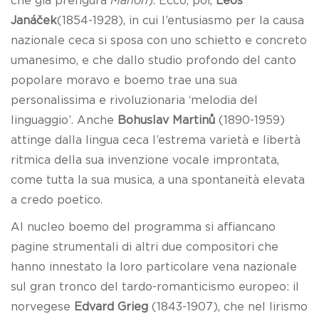
che già prefigura
Manon
). Ecco, poi,
Leos
Janáček
(1854-1928), in cui l’entusiasmo per la causa
nazionale ceca si sposa con uno schietto e concreto
umanesimo, e che dallo studio profondo del canto
popolare moravo e boemo trae una sua
personalissima e rivoluzionaria ‘melodia del
linguaggio’. Anche
Bohuslav Martinů
(1890-1959)
attinge dalla lingua ceca l’estrema varietà e libertà
ritmica della sua invenzione vocale improntata,
come tutta la sua musica, a una spontaneità elevata
a credo poetico.
Al nucleo boemo del programma si affiancano
pagine strumentali di altri due compositori che
hanno innestato la loro particolare vena nazionale
sul gran tronco del tardo-romanticismo europeo: il
norvegese
Edvard Grieg
(1843-1907), che nel lirismo