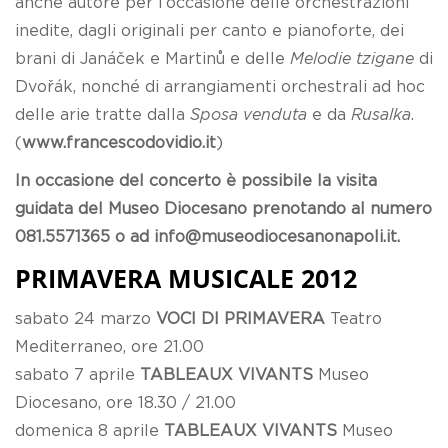
anche autore per l’occasione delle orchestrazioni
inedite, dagli originali per canto e pianoforte, dei
brani di Janáček e Martinů e delle
Melodie tzigane
di
Dvořák, nonché di arrangiamenti orchestrali ad hoc
delle arie tratte dalla
Sposa venduta
e da
Rusalka
.
(
www.francescodovidio.it
)
In occasione del concerto è possibile la visita
guidata del Museo Diocesano prenotando al numero
081.5571365 o ad info@museodiocesanonapoli.it.
PRIMAVERA MUSICALE 2012
sabato 24 marzo
VOCI DI PRIMAVERA
Teatro
Mediterraneo, ore 21.00
sabato 7 aprile
TABLEAUX VIVANTS
Museo
Diocesano, ore 18.30 / 21.00
domenica 8 aprile
TABLEAUX VIVANTS
Museo