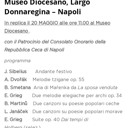
Museo Diocesano, Largo
Donnaregina – Napoli
In replica il 20 MAGGIO alle ore 11.00 al Museo
Diocesano
.
con il Patrocinio del Consolato Onorario della
Repubblica Ceca di Napoli
programma
J. Sibelius
Andante festivo
A. Dvořák
Melodie tzigane op. 55
B. Smetana
Aria di Mařenka da
La sposa venduta
E. Grieg
Due melodie elegiache per archi op. 34
B. Martinů
Due canzoni su poesie popolari ceche
L. Janáček
Due canzoni su poesie popolari morave
E. Grieg
Suite op. 40
Dai tempi di
Holberg
(selez.)