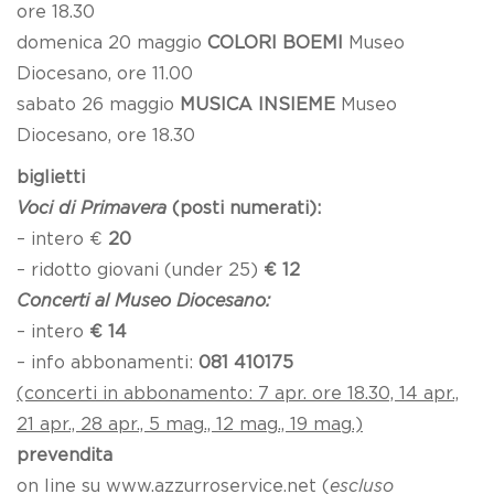
ore 18.30
domenica 20 maggio
COLORI BOEMI
Museo
Diocesano, ore 11.00
sabato 26 maggio
MUSICA INSIEME
Museo
Diocesano, ore 18.30
biglietti
Voci di Primavera
(posti numerati):
– intero €
20
– ridotto giovani (under 25)
€ 12
Concerti al Museo Dioces
ano:
– intero
€ 14
– info abbonamenti:
081 410175
(concerti in abbonamento: 7 apr. ore 18.30, 14 apr.,
21 apr., 28 apr., 5 mag., 12 mag., 19 mag.)
prevendita
on line su www.azzurroservice.net (
escluso