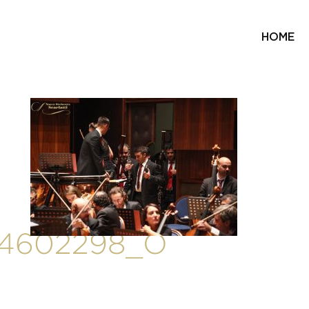
HOME
34602298_O